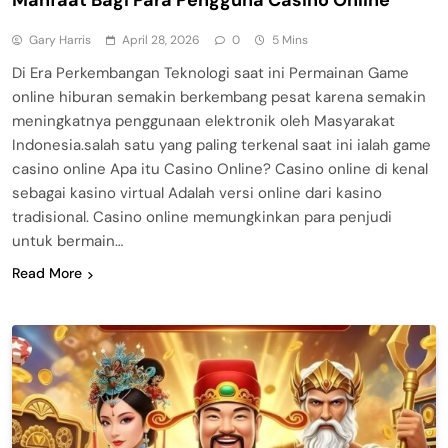
Manfaat Bagi Para Pengguna Casino Online
Gary Harris
April 28, 2026
0
5 Mins
Di Era Perkembangan Teknologi saat ini Permainan Game
online hiburan semakin berkembang pesat karena semakin
meningkatnya penggunaan elektronik oleh Masyarakat
Indonesia.salah satu yang paling terkenal saat ini ialah game
casino online Apa itu Casino Online? Casino online di kenal
sebagai kasino virtual Adalah versi online dari kasino
tradisional. Casino online memungkinkan para penjudi
untuk bermain…
Read More