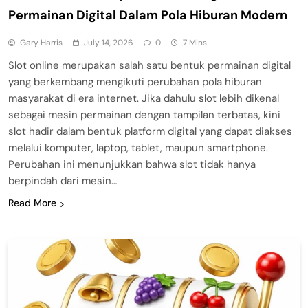
Permainan Digital Dalam Pola Hiburan Modern
Gary Harris
July 14, 2026
0
7 Mins
Slot online merupakan salah satu bentuk permainan digital
yang berkembang mengikuti perubahan pola hiburan
masyarakat di era internet. Jika dahulu slot lebih dikenal
sebagai mesin permainan dengan tampilan terbatas, kini
slot hadir dalam bentuk platform digital yang dapat diakses
melalui komputer, laptop, tablet, maupun smartphone.
Perubahan ini menunjukkan bahwa slot tidak hanya
berpindah dari mesin…
Read More