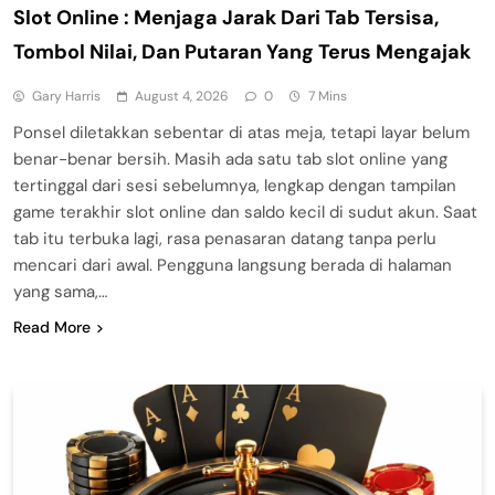
Slot Online : Menjaga Jarak Dari Tab Tersisa,
Tombol Nilai, Dan Putaran Yang Terus Mengajak
Gary Harris
August 4, 2026
0
7 Mins
Ponsel diletakkan sebentar di atas meja, tetapi layar belum
benar-benar bersih. Masih ada satu tab slot online yang
tertinggal dari sesi sebelumnya, lengkap dengan tampilan
game terakhir slot online dan saldo kecil di sudut akun. Saat
tab itu terbuka lagi, rasa penasaran datang tanpa perlu
mencari dari awal. Pengguna langsung berada di halaman
yang sama,…
Read More