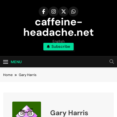
Skip
to
content
caffeine-
headache.net
English
Subscribe
MENU
Home
Gary Harris
Gary Harris