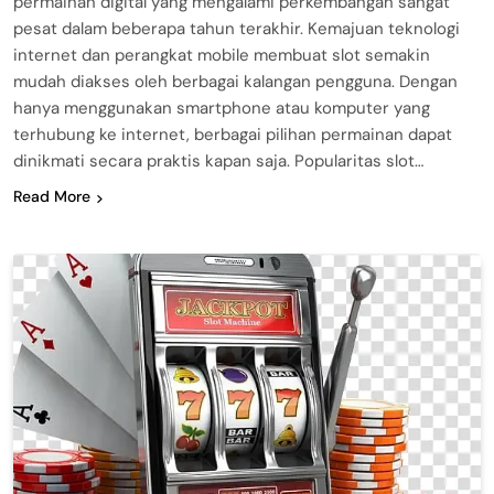
permainan digital yang mengalami perkembangan sangat
pesat dalam beberapa tahun terakhir. Kemajuan teknologi
internet dan perangkat mobile membuat slot semakin
mudah diakses oleh berbagai kalangan pengguna. Dengan
hanya menggunakan smartphone atau komputer yang
terhubung ke internet, berbagai pilihan permainan dapat
dinikmati secara praktis kapan saja. Popularitas slot…
Read More