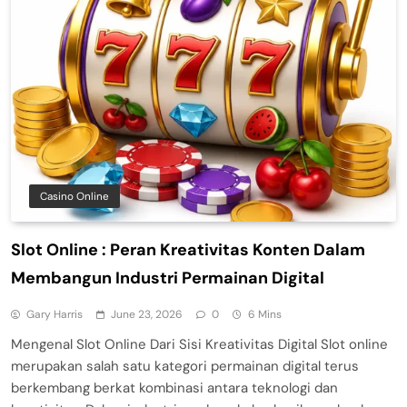
Casino Online
Slot Online : Peran Kreativitas Konten Dalam
Membangun Industri Permainan Digital
Gary Harris
June 23, 2026
0
6 Mins
Mengenal Slot Online Dari Sisi Kreativitas Digital Slot online
merupakan salah satu kategori permainan digital terus
berkembang berkat kombinasi antara teknologi dan