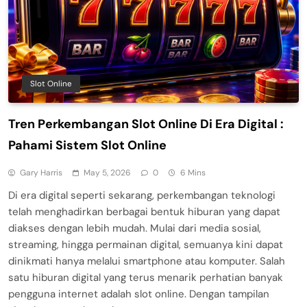
Slot Online
Tren Perkembangan Slot Online Di Era Digital :
Pahami Sistem Slot Online
Gary Harris
May 5, 2026
0
6 Mins
Di era digital seperti sekarang, perkembangan teknologi
telah menghadirkan berbagai bentuk hiburan yang dapat
diakses dengan lebih mudah. Mulai dari media sosial,
streaming, hingga permainan digital, semuanya kini dapat
dinikmati hanya melalui smartphone atau komputer. Salah
satu hiburan digital yang terus menarik perhatian banyak
pengguna internet adalah slot online. Dengan tampilan