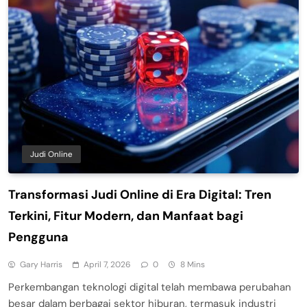
Judi Online
Transformasi Judi Online di Era Digital: Tren
Terkini, Fitur Modern, dan Manfaat bagi
Pengguna
Gary Harris
April 7, 2026
0
8 Mins
Perkembangan teknologi digital telah membawa perubahan
besar dalam berbagai sektor hiburan, termasuk industri