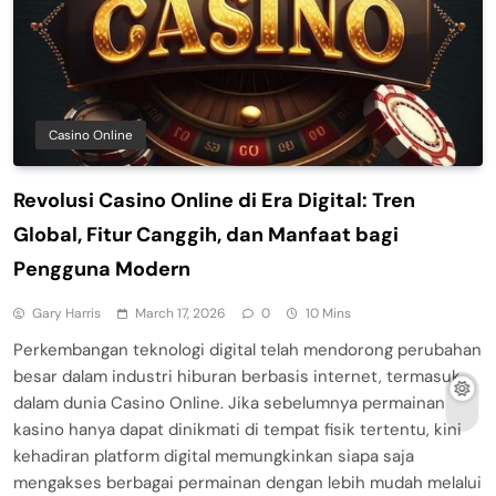
Casino Online
Revolusi Casino Online di Era Digital: Tren
Global, Fitur Canggih, dan Manfaat bagi
Pengguna Modern
Gary Harris
March 17, 2026
0
10 Mins
Perkembangan teknologi digital telah mendorong perubahan
besar dalam industri hiburan berbasis internet, termasuk
dalam dunia Casino Online. Jika sebelumnya permainan
kasino hanya dapat dinikmati di tempat fisik tertentu, kini
kehadiran platform digital memungkinkan siapa saja
mengakses berbagai permainan dengan lebih mudah melalui