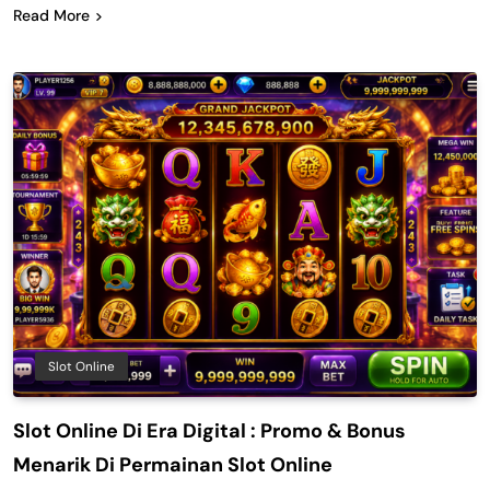
Read More
Slot Online
Slot Online Di Era Digital : Promo & Bonus
Menarik Di Permainan Slot Online