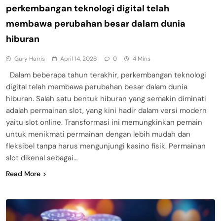
perkembangan teknologi digital telah
membawa perubahan besar dalam dunia
hiburan
Gary Harris
April 14, 2026
0
4 Mins
Dalam beberapa tahun terakhir, perkembangan teknologi
digital telah membawa perubahan besar dalam dunia
hiburan. Salah satu bentuk hiburan yang semakin diminati
adalah permainan slot, yang kini hadir dalam versi modern
yaitu slot online. Transformasi ini memungkinkan pemain
untuk menikmati permainan dengan lebih mudah dan
fleksibel tanpa harus mengunjungi kasino fisik. Permainan
slot dikenal sebagai…
Read More