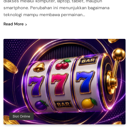
diakses melalui komputer, laptop, tablet, maupun
smartphone. Perubahan ini menunjukkan bagaimana
teknologi mampu membawa permainan…
Read More
Slot Online