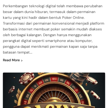
Perkembangan teknologi digital telah membawa perubahan
besar dalam dunia hiburan, termasuk dalam permainan
kartu yang kini hadir dalam bentuk Poker Online.
Transformasi dari permainan konvensional menjadi platform
berbasis internet membuat poker semakin mudah diakses
oleh berbagai kalangan. Dengan hanya menggunakan
perangkat digital seperti smartphone atau komputer,
pengguna dapat menikmati permainan kapan saja tanpa
batasan tempat….
Read More