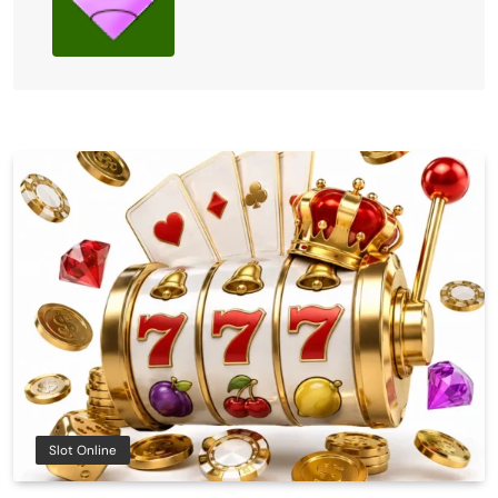
Slot Online