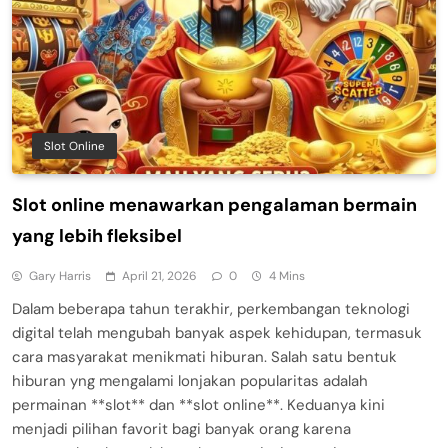
Slot Online
Slot online menawarkan pengalaman bermain
yang lebih fleksibel
Gary Harris
April 21, 2026
0
4 Mins
Dalam beberapa tahun terakhir, perkembangan teknologi
digital telah mengubah banyak aspek kehidupan, termasuk
cara masyarakat menikmati hiburan. Salah satu bentuk
hiburan yng mengalami lonjakan popularitas adalah
permainan **slot** dan **slot online**. Keduanya kini
menjadi pilihan favorit bagi banyak orang karena