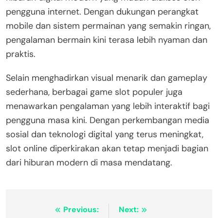
pengguna internet. Dengan dukungan perangkat
mobile dan sistem permainan yang semakin ringan,
pengalaman bermain kini terasa lebih nyaman dan
praktis.
Selain menghadirkan visual menarik dan gameplay
sederhana, berbagai game slot populer juga
menawarkan pengalaman yang lebih interaktif bagi
pengguna masa kini. Dengan perkembangan media
sosial dan teknologi digital yang terus meningkat,
slot online diperkirakan akan tetap menjadi bagian
dari hiburan modern di masa mendatang.
Post
Previous:
Next: