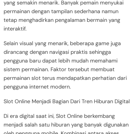
yang semakin menarik. Banyak pemain menyukai
permainan dengan tampilan sederhana namun
tetap menghadirkan pengalaman bermain yang
interaktif.
Selain visual yang menarik, beberapa game juga
dirancang dengan navigasi praktis sehingga
pengguna baru dapat lebih mudah memahami
sistem permainan. Faktor tersebut membuat
permainan slot terus mendapatkan perhatian dari
pengguna internet modern.
Slot Online Menjadi Bagian Dari Tren Hiburan Digital
Di era digital saat ini, Slot Online berkembang
menjadi salah satu hiburan yang banyak digunakan
oleh pengguna mobile. Kombinasi antara akses