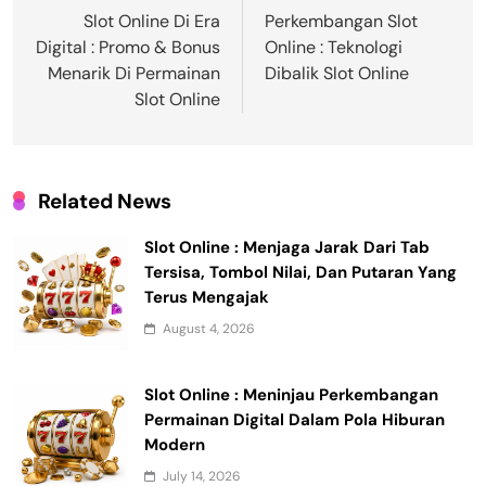
navigation
Slot Online Di Era
Perkembangan Slot
Digital : Promo & Bonus
Online : Teknologi
Menarik Di Permainan
Dibalik Slot Online
Slot Online
Related News
Slot Online : Menjaga Jarak Dari Tab
Tersisa, Tombol Nilai, Dan Putaran Yang
Terus Mengajak
August 4, 2026
Slot Online : Meninjau Perkembangan
Permainan Digital Dalam Pola Hiburan
Modern
July 14, 2026