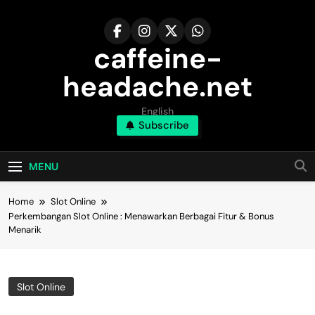
Skip
to
content
caffeine-
headache.net
English
Subscribe
MENU
Home
Slot Online
Perkembangan Slot Online : Menawarkan Berbagai Fitur & Bonus
Menarik
Slot Online