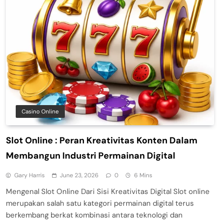
Casino Online
Slot Online : Peran Kreativitas Konten Dalam
Membangun Industri Permainan Digital
Gary Harris
June 23, 2026
0
6 Mins
Mengenal Slot Online Dari Sisi Kreativitas Digital Slot online
merupakan salah satu kategori permainan digital terus
berkembang berkat kombinasi antara teknologi dan