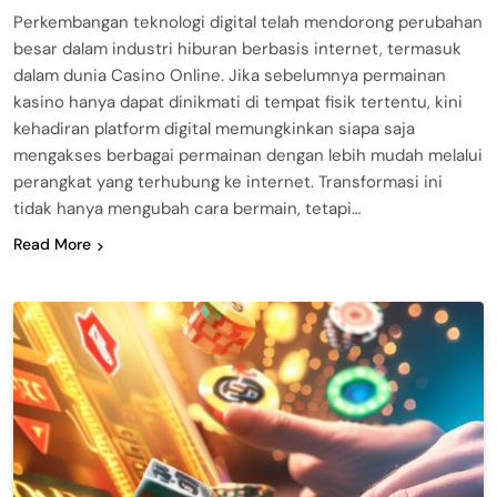
Perkembangan teknologi digital telah mendorong perubahan
besar dalam industri hiburan berbasis internet, termasuk
dalam dunia Casino Online. Jika sebelumnya permainan
kasino hanya dapat dinikmati di tempat fisik tertentu, kini
kehadiran platform digital memungkinkan siapa saja
mengakses berbagai permainan dengan lebih mudah melalui
perangkat yang terhubung ke internet. Transformasi ini
tidak hanya mengubah cara bermain, tetapi…
Read More