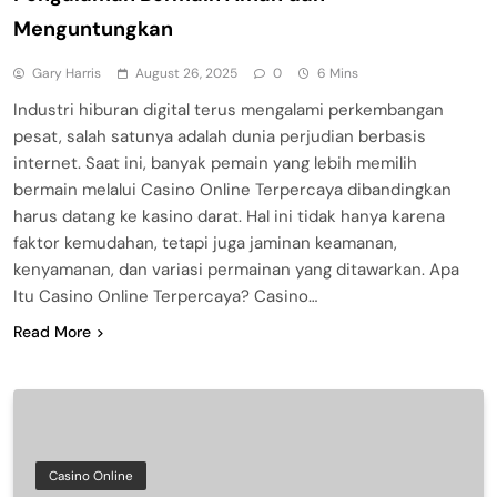
Menguntungkan
Gary Harris
August 26, 2025
0
6 Mins
Industri hiburan digital terus mengalami perkembangan
pesat, salah satunya adalah dunia perjudian berbasis
internet. Saat ini, banyak pemain yang lebih memilih
bermain melalui Casino Online Terpercaya dibandingkan
harus datang ke kasino darat. Hal ini tidak hanya karena
faktor kemudahan, tetapi juga jaminan keamanan,
kenyamanan, dan variasi permainan yang ditawarkan. Apa
Itu Casino Online Terpercaya? Casino…
Read More
Casino Online