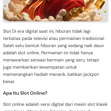
Slot Di era digital saat ini, hiburan tidak lagi
terbatas pada televisi atau permainan tradisional.
Salah satu bentuk hiburan yang sedang naik daun
adalah slot online. Permainan ini tidak hanya
menawarkan sensasi bermain yang seru, tetapi
juga memberikan kesempatan untuk
memenangkan hadiah menarik, bahkan jackpot
besar.
Apa Itu Slot Online?
Slot online adalah versi digital dari mesin slot klasik