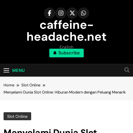
Skip
to
content
caffeine-
headache.net
English
Subscribe
MENU
Home
Slot Online
Menyelami Dunia Slot Online: Hiburan Modern dengan Peluang Menarik
Slot Online
Menyelami Dunia Slot