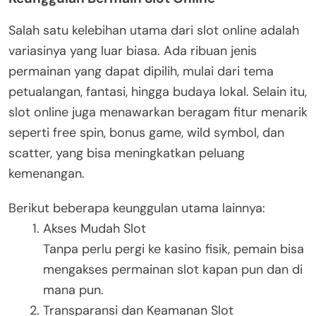
Salah satu kelebihan utama dari slot online adalah
variasinya yang luar biasa. Ada ribuan jenis
permainan yang dapat dipilih, mulai dari tema
petualangan, fantasi, hingga budaya lokal. Selain itu,
slot online juga menawarkan beragam fitur menarik
seperti free spin, bonus game, wild symbol, dan
scatter, yang bisa meningkatkan peluang
kemenangan.
Berikut beberapa keunggulan utama lainnya:
Akses Mudah Slot
Tanpa perlu pergi ke kasino fisik, pemain bisa
mengakses permainan slot kapan pun dan di
mana pun.
Transparansi dan Keamanan Slot