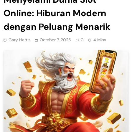
Online: Hiburan Modern
dengan Peluang Menarik
Gary Harris
October 7, 2025
0
4 Mins