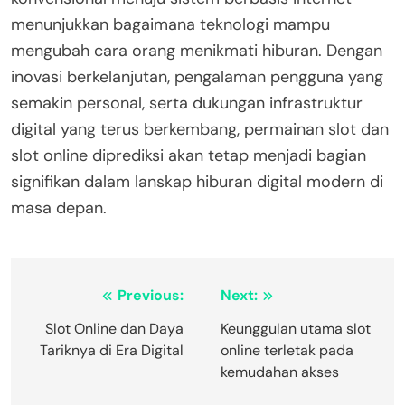
menunjukkan bagaimana teknologi mampu
mengubah cara orang menikmati hiburan. Dengan
inovasi berkelanjutan, pengalaman pengguna yang
semakin personal, serta dukungan infrastruktur
digital yang terus berkembang, permainan slot dan
slot online diprediksi akan tetap menjadi bagian
signifikan dalam lanskap hiburan digital modern di
masa depan.
Post
Previous:
Next:
navigation
Slot Online dan Daya
Keunggulan utama slot
Tariknya di Era Digital
online terletak pada
kemudahan akses