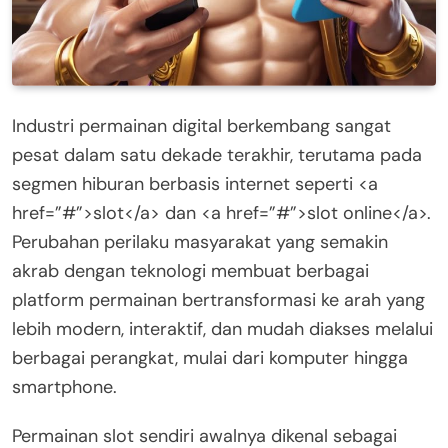
Industri permainan digital berkembang sangat
pesat dalam satu dekade terakhir, terutama pada
segmen hiburan berbasis internet seperti <a
href=”#”>slot</a> dan <a href=”#”>slot online</a>.
Perubahan perilaku masyarakat yang semakin
akrab dengan teknologi membuat berbagai
platform permainan bertransformasi ke arah yang
lebih modern, interaktif, dan mudah diakses melalui
berbagai perangkat, mulai dari komputer hingga
smartphone.
Permainan slot sendiri awalnya dikenal sebagai