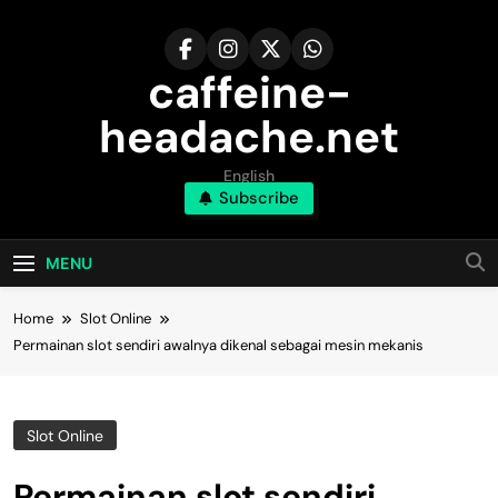
Skip
to
content
caffeine-
headache.net
English
Subscribe
MENU
Home
Slot Online
Permainan slot sendiri awalnya dikenal sebagai mesin mekanis
Slot Online
Permainan slot sendiri