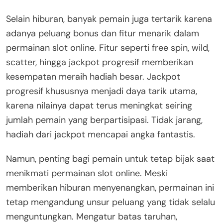
Selain hiburan, banyak pemain juga tertarik karena
adanya peluang bonus dan fitur menarik dalam
permainan slot online. Fitur seperti free spin, wild,
scatter, hingga jackpot progresif memberikan
kesempatan meraih hadiah besar. Jackpot
progresif khususnya menjadi daya tarik utama,
karena nilainya dapat terus meningkat seiring
jumlah pemain yang berpartisipasi. Tidak jarang,
hadiah dari jackpot mencapai angka fantastis.
Namun, penting bagi pemain untuk tetap bijak saat
menikmati permainan slot online. Meski
memberikan hiburan menyenangkan, permainan ini
tetap mengandung unsur peluang yang tidak selalu
menguntungkan. Mengatur batas taruhan,