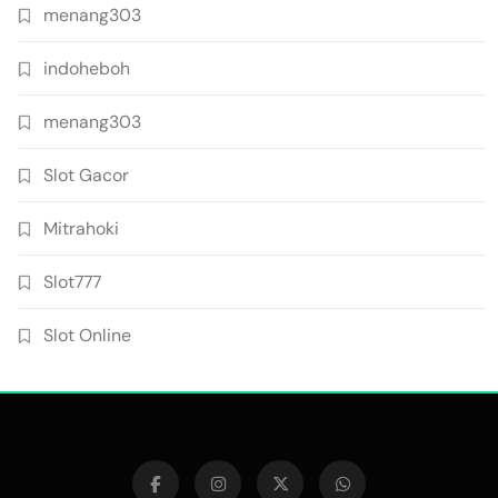
menang303
indoheboh
menang303
Slot Gacor
Mitrahoki
Slot777
Slot Online