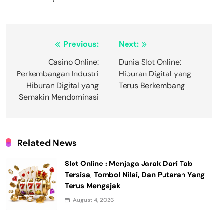
Post
Previous:
Next:
navigation
Casino Online:
Dunia Slot Online:
Perkembangan Industri
Hiburan Digital yang
Hiburan Digital yang
Terus Berkembang
Semakin Mendominasi
Related News
Slot Online : Menjaga Jarak Dari Tab
Tersisa, Tombol Nilai, Dan Putaran Yang
Terus Mengajak
August 4, 2026