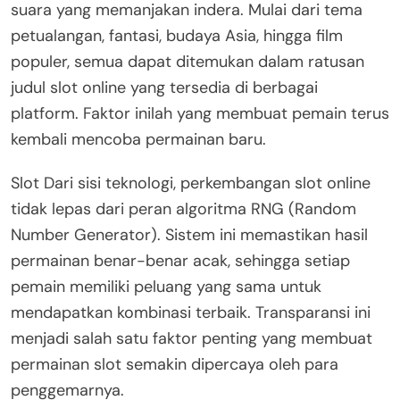
suara yang memanjakan indera. Mulai dari tema
petualangan, fantasi, budaya Asia, hingga film
populer, semua dapat ditemukan dalam ratusan
judul slot online yang tersedia di berbagai
platform. Faktor inilah yang membuat pemain terus
kembali mencoba permainan baru.
Slot Dari sisi teknologi, perkembangan slot online
tidak lepas dari peran algoritma RNG (Random
Number Generator). Sistem ini memastikan hasil
permainan benar-benar acak, sehingga setiap
pemain memiliki peluang yang sama untuk
mendapatkan kombinasi terbaik. Transparansi ini
menjadi salah satu faktor penting yang membuat
permainan slot semakin dipercaya oleh para
penggemarnya.