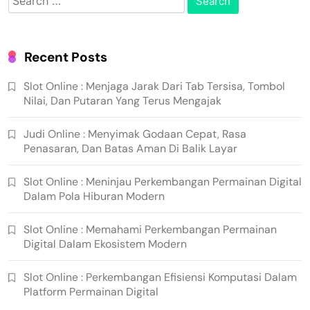
for:
Recent Posts
Slot Online : Menjaga Jarak Dari Tab Tersisa, Tombol
Nilai, Dan Putaran Yang Terus Mengajak
Judi Online : Menyimak Godaan Cepat, Rasa
Penasaran, Dan Batas Aman Di Balik Layar
Slot Online : Meninjau Perkembangan Permainan Digital
Dalam Pola Hiburan Modern
Slot Online : Memahami Perkembangan Permainan
Digital Dalam Ekosistem Modern
Slot Online : Perkembangan Efisiensi Komputasi Dalam
Platform Permainan Digital