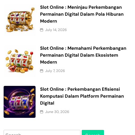
Slot Online : Meninjau Perkembangan
Permainan Digital Dalam Pola Hiburan
Modern
July 14, 2026
Slot Online : Memahami Perkembangan
Permainan Digital Dalam Ekosistem
Modern
July 7, 2026
Slot Online : Perkembangan Efisiensi
Komputasi Dalam Platform Permainan
Digital
June 30, 2026
Search