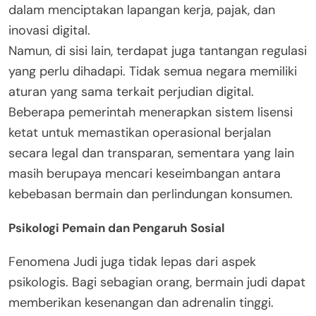
dalam menciptakan lapangan kerja, pajak, dan
inovasi digital.
Namun, di sisi lain, terdapat juga tantangan regulasi
yang perlu dihadapi. Tidak semua negara memiliki
aturan yang sama terkait perjudian digital.
Beberapa pemerintah menerapkan sistem lisensi
ketat untuk memastikan operasional berjalan
secara legal dan transparan, sementara yang lain
masih berupaya mencari keseimbangan antara
kebebasan bermain dan perlindungan konsumen.
Psikologi Pemain dan Pengaruh Sosial
Fenomena Judi juga tidak lepas dari aspek
psikologis. Bagi sebagian orang, bermain judi dapat
memberikan kesenangan dan adrenalin tinggi.