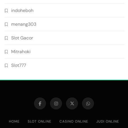
indoheboh
menang303
Slot Gacor
Mitrahoki
Slot777
HOME
SLOT ONLINE
CASINO ONLINE
JUDI ONLINE