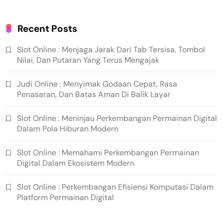
Recent Posts
Slot Online : Menjaga Jarak Dari Tab Tersisa, Tombol
Nilai, Dan Putaran Yang Terus Mengajak
Judi Online : Menyimak Godaan Cepat, Rasa
Penasaran, Dan Batas Aman Di Balik Layar
Slot Online : Meninjau Perkembangan Permainan Digital
Dalam Pola Hiburan Modern
Slot Online : Memahami Perkembangan Permainan
Digital Dalam Ekosistem Modern
Slot Online : Perkembangan Efisiensi Komputasi Dalam
Platform Permainan Digital