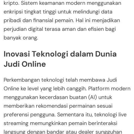
kripto. Sistem keamanan modern menggunakan
enkripsi tingkat tinggi untuk melindungi data
pribadi dan finansial pemain. Hal ini menjadikan
perjudian digital terasa aman dan efisien bagi
banyak orang.
Inovasi Teknologi dalam Dunia
Judi Online
Perkembangan teknologi telah membawa Judi
Online ke level yang lebih canggih. Platform modern
menggunakan kecerdasan buatan (AI) untuk
memberikan rekomendasi permainan sesuai
preferensi pengguna. Sementara itu, teknologi live
streaming memungkinkan pemain berinteraksi
langsung dengan bandar atau dealer sungguhan