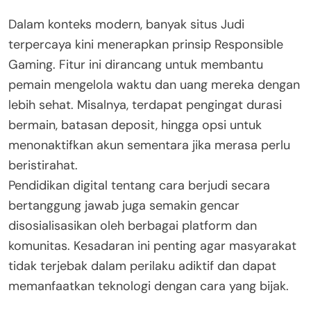
Dalam konteks modern, banyak situs Judi
terpercaya kini menerapkan prinsip Responsible
Gaming. Fitur ini dirancang untuk membantu
pemain mengelola waktu dan uang mereka dengan
lebih sehat. Misalnya, terdapat pengingat durasi
bermain, batasan deposit, hingga opsi untuk
menonaktifkan akun sementara jika merasa perlu
beristirahat.
Pendidikan digital tentang cara berjudi secara
bertanggung jawab juga semakin gencar
disosialisasikan oleh berbagai platform dan
komunitas. Kesadaran ini penting agar masyarakat
tidak terjebak dalam perilaku adiktif dan dapat
memanfaatkan teknologi dengan cara yang bijak.