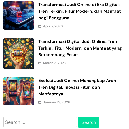
Transformasi Judi Online di Era Digital:
Tren Terkini, Fitur Modern, dan Manfaat
bagi Pengguna
April 7, 2026
Transformasi Digital Judi Online: Tren
Terkini, Fitur Modern, dan Manfaat yang
Berkembang Pesat
March 3, 2026
Evolusi Judi Online: Menangkap Arah
Tren Digital, Inovasi Fitur, dan
Manfaatnya
January 13, 2026
Search
for: